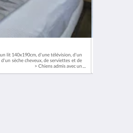
CHAMBRE PRIV
n lit 140x190cm, d'une télévision, d'un
Situées en rez-d
e, d'un sèche cheveux, de serviettes et de
140x190cm, d'une 
ambres > Chiens admis avec un
d'une douche, d
personnalités.
demande. > Ch
chambres ont leur
Médias sociaux