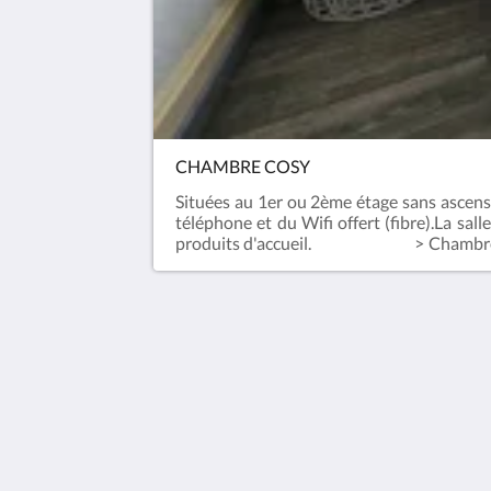
CHAMBRE COSY
Situées au 1er ou 2ème étage sans ascens
téléphone et du Wifi offert (fibre).La sal
produits d'accueil. > Chambres
supplément de 10€ par chien et par nuit.P
Escal'Hôtel
9 Rue du Rivage
Étaples Hauts-de-France 62630
France
0033 (0)3 21 94 75 88