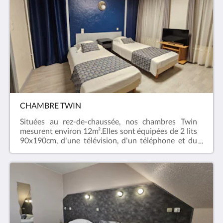
produits d'accueil. > Chambres non-
fumeur.> Lit bébé disponible sur simple demande.
> Chiens admis avec un
supplément de 10€ par chien et par nuit.Photos non
contractuelles : toutes nos chambres ont leurs
propres personnalités.
CHAMBRE TWIN
Situées au rez-de-chaussée, nos chambres Twin
mesurent environ 12m².Elles sont équipées de 2 lits
90x190cm, d'une télévision, d'un téléphone et du
Wifi offert (fibre).La salle de bain et les toilettes sont
privatifs et disposent d'un sèche cheveux, de
serviettes et de produits d'accueil.
> Chambres non-fumeur. > Lit
bébé sur simple demande. >
Chiens admis avec un supplément de 10€ par chien
et par nuit.Photos non contractuelles : toutes nos
chambres ont leurs propres personnalités.