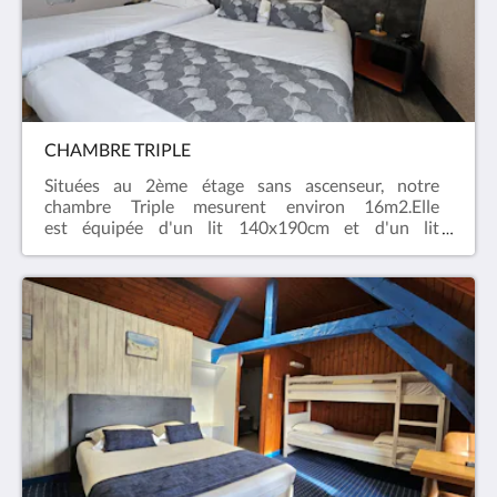
CHAMBRE TRIPLE
Situées au 2ème étage sans ascenseur, notre
chambre Triple mesurent environ 16m2.Elle
est équipée d'un lit 140x190cm et d'un lit
90x190cm, d'une télévision, d'un téléphone et du
Wifi offert (fibre).La salle de bain et les toilettes sont
privatifs et disposent d'un sèche cheveux, de
serviettes et de produits d'accueil.
> Chambres non-fumeur. > Lit
bébé sur simple demande. >
Chiens admis avec un supplément de 10€ par chien
et par nuit.Photos non contractuelles : toutes nos
chambres ont leurs propres personnalités.