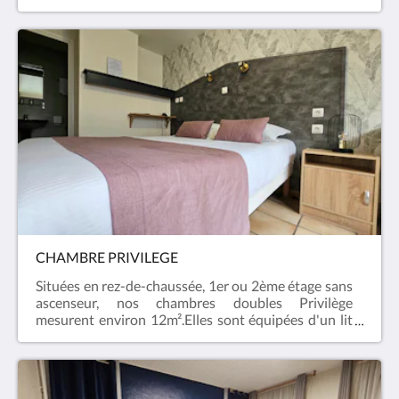
téléphone et du Wifi offert (fibre).La salle de bain et
les toilettes sont privatifs et disposent d'une
douche, d'un sèche cheveux, de serviettes et de
produits d'accueil. > Chambres non-
fumeur.> Lit bébé indisponible dans ces chambres
> Chiens admis avec un
supplément de 10€ par chien et par nuit.Photos non
contractuelles : toutes nos chambres ont leurs
propres personnalités.
CHAMBRE PRIVILEGE
Situées en rez-de-chaussée, 1er ou 2ème étage sans
ascenseur, nos chambres doubles Privilège
mesurent environ 12m².Elles sont équipées d'un lit
140x190cm, d'une télévision, d'un téléphone et du
Wifi offert (fibre).La salle de bain et les toilettes sont
privatifs et disposent d'une baignoire ou d'une
douche, d'un sèche cheveux, de serviettes et de