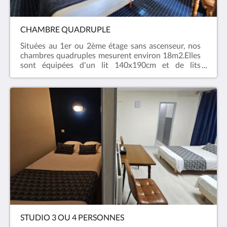
CHAMBRE QUADRUPLE
Situées au 1er ou 2ème étage sans ascenseur, nos
chambres quadruples mesurent environ 18m2.Elles
sont équipées d'un lit 140x190cm et de lits
superposés, d'une télévision, d'un téléphone et du
Wifi offert (fibre).La salle de bain et les toilettes sont
privatifs et disposent d'un sèche cheveux, de
serviettes et de produits d'accueil.
> Chambres non-fumeur. > Lit
bébé sur simple demande. >
Chiens admis avec un supplément de 10€ par chien
et par nuit.Photos non contractuelles : toutes nos
chambres ont leurs propres personnalités.
STUDIO 3 OU 4 PERSONNES