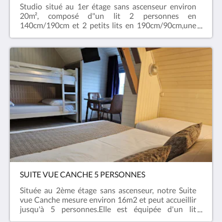
Studio situé au 1er étage sans ascenseur environ
20m², composé d"un lit 2 personnes en
140cm/190cm et 2 petits lits en 190cm/90cm,une
salle de bain équipée d'une baignoire et double wc,
un téléviseur , des produits d'accueil, sèche cheveux,
draps de bains, serviettes et tapis de pieds, une
kitchenette composée de 2 plaques électrique,un
frigo, un micro onde,une bouilloire, une cafetière et
des ustensiles de cuisines.
SUITE VUE CANCHE 5 PERSONNES
Située au 2ème étage sans ascenseur, notre Suite
vue Canche mesure environ 16m2 et peut accueillir
jusqu'à 5 personnes.Elle est équipée d'un lit
140x190cm, de lits superposés et d'un lit 90x190cm